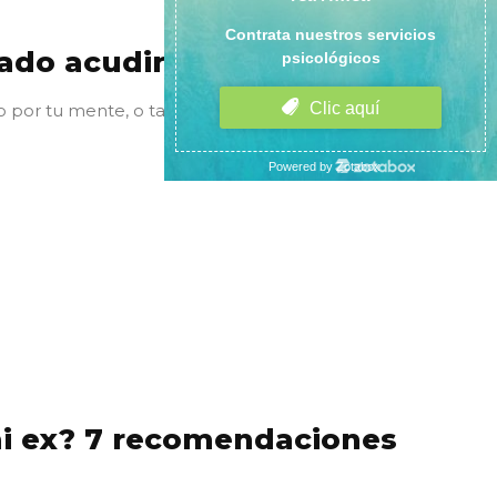
do acudir al psicólogo?
 por tu mente, o tal vez, ahora mismo: ¿es momento
i ex? 7 recomendaciones