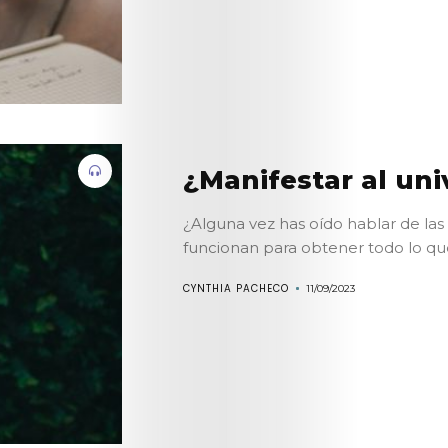
Kathartiko
Artículos
Posdata:
Vivir
¿Manifestar al un
genuinament
¿Alguna vez has oído hablar de la
funcionan para obtener todo lo que
Aparta
CYNTHIA PACHECO
11/09/2023
tu
cita
Suscríbete