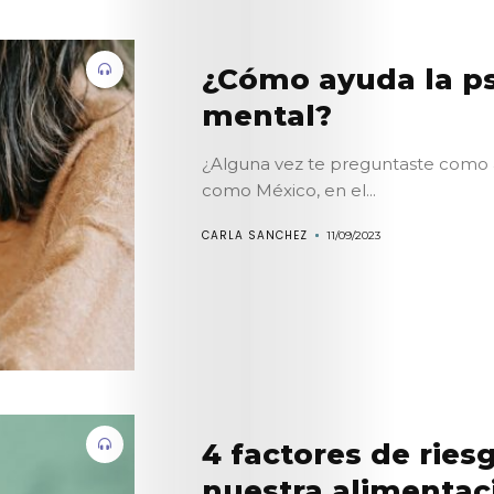
Search
¿Cómo ayuda la ps
mental?
¿Alguna vez te preguntaste como a
como México, en el...
CARLA SANCHEZ
11/09/2023
4 factores de ries
nuestra alimentac