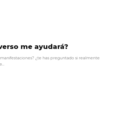
iverso me ayudará?
e
s manifestaciones? ¿te has preguntado si realmente
...