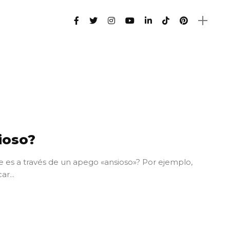
ioso?
e es a través de un apego «ansioso»? Por ejemplo,
r...