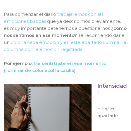
Para comenzar el diario
trabajaremos con las
emociones básicas
que ya describimos previamente,
es muy importante detenernos a cuestionarnos
¿cómo
nos sentimos en ese momento?
Te recomiendo darle
un
color a cada emoción y en este apartado iluminar la
columna con la emoción registrada.
Por ejemplo:
Me sentí triste en ese momento
(iluminar de color azul la casilla).
Intensidad
:
En este
apartado