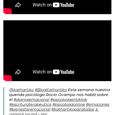
@kathartiko
#BlogKathartiko
Esta semana nuestra
querida psicóloga Rocío Ocampo nos habló sobre
el
#diariosemocional
#psicologaentiktok
#escrituraterapeutica
#psicologaonline
#emociones
#bienestaremocional
#kathartikoparatodos
♬
original sound – em