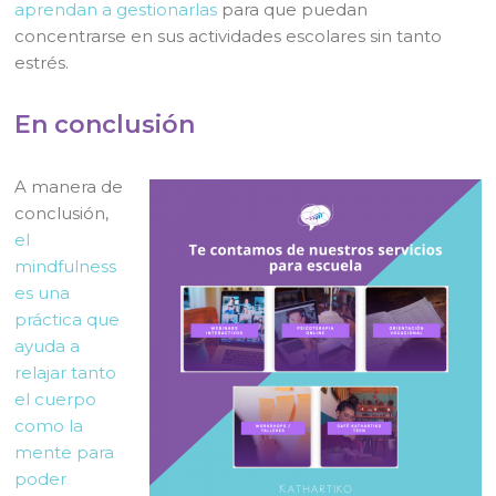
aprendan a gestionarlas
para que puedan
concentrarse en sus actividades escolares sin tanto
estrés.
En conclusión
A manera de
conclusión,
el
mindfulness
es una
práctica que
ayuda a
relajar tanto
el cuerpo
como la
mente para
poder