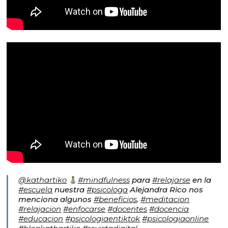
@kathartiko
#mindfulness
para
#relajarse
en la
#escuela
nuestra
#psicologa
Alejandra Rico nos
menciona algunos
#beneficios
.
#meditacion
#relajacion
#enfocarse
#docentes
#docencia
#educacion
#psicologiaentiktok
#psicologiaonline