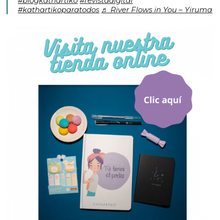
#blogkathartiko
#revistadigital
#kathartikoparatodos
♬ River Flows in You – Yiruma