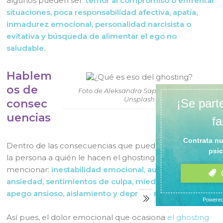
algunos pueden ser:
temor al compromiso o enfrentar
situaciones, poca responsabilidad afectiva, apatía,
inmadurez emocional, personalidad narcisista o
evitativa y búsqueda de alimentar el ego no
saludable.
Hablem
os de
Foto de Aleksandra Sapozhnikova en
Unsplash
consec
uencias
Dentro de las consecuencias que puede experimentar
la persona a quién le hacen el ghosting se puede
mencionar:
inestabilidad emocional, autoestima baja,
ansiedad, sentimientos de culpa, miedo al rechazo,
apego ansioso, aislamiento y depresión.
Así pues, el dolor emocional que ocasiona
el ghosting