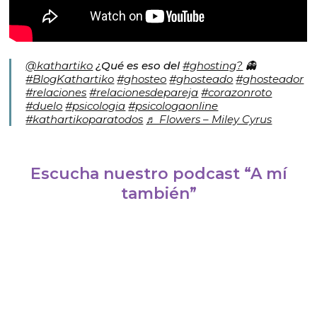
@kathartiko
¿Qué es eso del
#ghosting?
👻
#BlogKathartiko
#ghosteo
#ghosteado
#ghosteador
#relaciones
#relacionesdepareja
#corazonroto
#duelo
#psicologia
#psicologaonline
#kathartikoparatodos
♬ Flowers – Miley Cyrus
Escucha nuestro podcast “A mí
también”