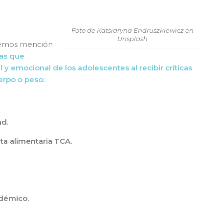
Foto de Katsiaryna Endruszkiewicz en
Unsplash
remos mención
as que
 y emocional de los adolescentes al recibir críticas
erpo o peso:
ad.
ta alimentaria TCA.
démico.