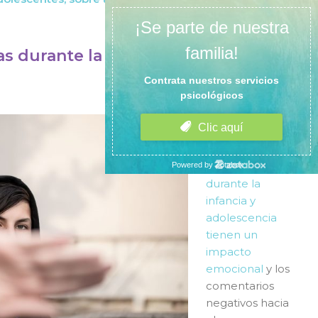
as durante la infancia y
Comencemos
afirmando que
las
criticas
obtenidas
durante la
infancia y
adolescencia
tienen un
impacto
emocional
y los
comentarios
negativos hacia