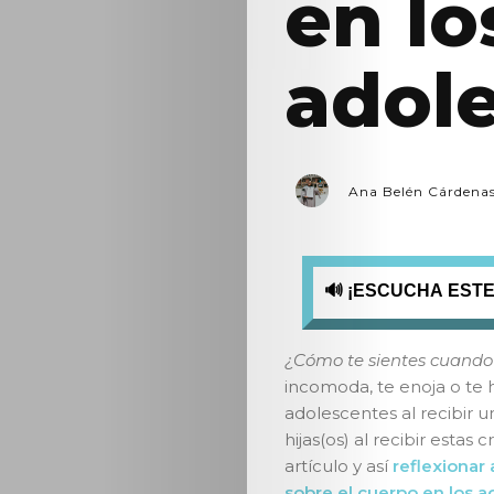
en lo
adol
Ana Belén Cárdena
🔊 ¡ESCUCHA ESTE
¿Cómo te sientes cuando
incomoda, te enoja o te 
adolescentes al recibir 
hijas(os) al recibir estas 
artículo y así
reflexionar 
sobre el cuerpo en los a