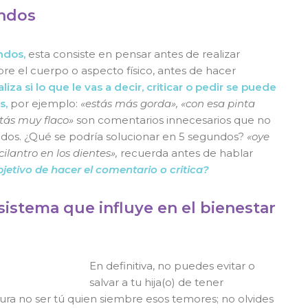
undos
ndos,
esta consiste en pensar antes de realizar
re el cuerpo o aspecto físico, antes de hacer
liza si lo que le vas a decir, criticar o pedir se puede
s,
por ejemplo:
«estás más gorda», «con esa pinta
stás muy flaco»
son comentarios innecesarios que no
ndos. ¿Qué se podría solucionar en 5 segundos?
«oye
ilantro en los dientes»,
recuerda antes de hablar
bjetivo de hacer el comentario o critica?
 sistema que influye en el bienestar
En definitiva, no puedes evitar o
salvar a tu hija(o) de tener
ura no ser tú quien siembre esos temores; no olvides