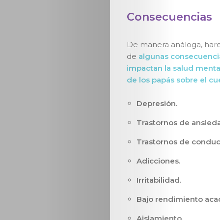
Aparta
Consecuencias
tu
De manera análoga, ha
de
algunas consecuenci
cita
impactan la salud mental
de los papás sobre el cu
Suscríbete
Depresión.
Trastornos de ansied
Search
Trastornos de conduc
Adicciones.
Irritabilidad.
Bajo rendimiento aca
Aislamiento.