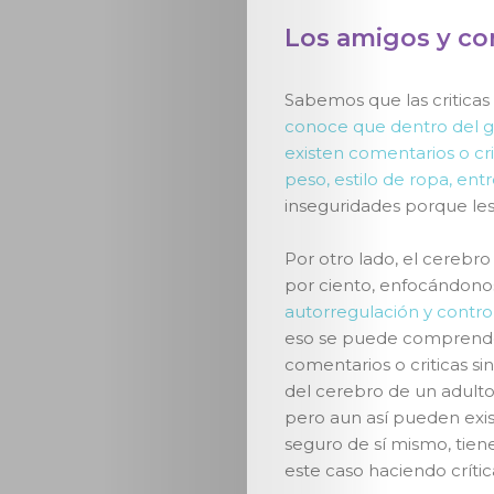
Los amigos y co
Sabemos que las criticas
conoce que dentro del g
existen comentarios o cri
Conoce
peso, estilo de ropa, entr
inseguridades porque les
Kathartiko
Por otro lado, el cerebr
por ciento, enfocándono
Artículos
autorregulación y contro
eso se puede comprende
Posdata:
comentarios o criticas si
del cerebro de un adulto
Vivir
pero aun así pueden exist
seguro de sí mismo, tiene
genuinament
este caso haciendo críti