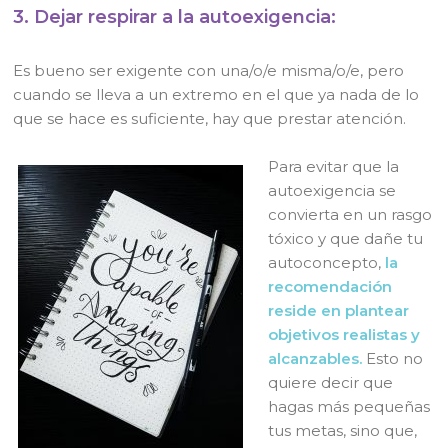
3. Dejar respirar a la autoexigencia:
Es bueno ser exigente con una/o/e misma/o/e, pero
cuando se lleva a un extremo en el que ya nada de lo
que se hace es suficiente, hay que prestar atención.
Para evitar que la
autoexigencia se
convierta en un rasgo
tóxico y que dañe tu
autoconcepto,
la
recomendación
reside en plantear
objetivos realistas y
alcanzables.
Esto no
quiere decir que
hagas más pequeñas
tus metas, sino que,