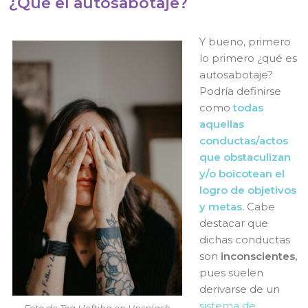
¿Qué el autosabotaje?
Y bueno, primero
lo primero ¿qué es
autosabotaje?
Podría definirse
como
t
odas
aquellas
conductas/actos
que obstaculizan
y/o boicotean el
logro de objetivos
y metas.
Cabe
destacar que
dichas conductas
son
inconscientes,
pues suelen
derivarse de un
sistema de
Foto de Toa Heftiba en Unsplash