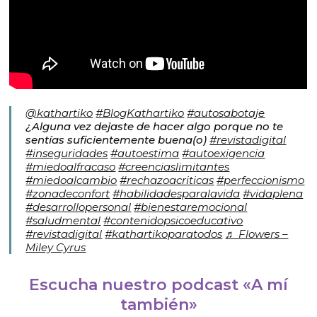
@kathartiko
#BlogKathartiko
#autosabotaje
¿Alguna vez dejaste de hacer algo porque no te
sentías suficientemente buena(o)
#revistadigital
#inseguridades
#autoestima
#autoexigencia
#miedoalfracaso
#creenciaslimitantes
#miedoalcambio
#rechazoacriticas
#perfeccionismo
#zonadeconfort
#habilidadesparalavida
#vidaplena
#desarrollopersonal
#bienestaremocional
#saludmental
#contenidopsicoeducativo
#revistadigital
#kathartikoparatodos
♬ Flowers –
Miley Cyrus
Escucha nuestro podcast «A mí
también»