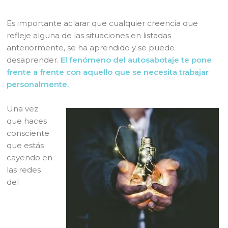
Es importante aclarar que cualquier creencia que
refleje alguna de las situaciones en listadas
anteriormente, se ha aprendido y se puede
desaprender.
El fenómeno del autosabotaje te pone
frente a frente con aquello que se necesita trabajar
personalmente.
Una vez
que haces
consciente
que estás
cayendo en
las redes
del