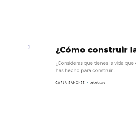
¿Cómo construir l
¿Consideras que tienes la vida que
has hecho para construir...
Conoce
CARLA SANCHEZ
01/01/2024
Kathartiko
Artículos
Posdata: