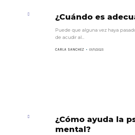
Vivir
¿Cuándo es adecua
genuinament
Puede que alguna vez haya pasado
Aparta
de acudir al...
CARLA SANCHEZ
01/11/2023
tu
cita
Suscríbete
Search
¿Cómo ayuda la ps
mental?