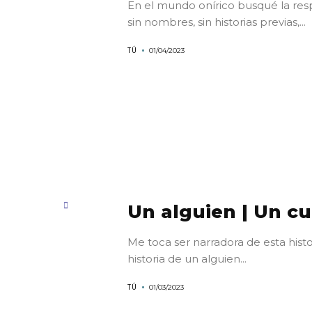
En el mundo onírico busqué la res
sin nombres, sin historias previas,...
TÚ
01/04/2023
Un alguien | Un c
Me toca ser narradora de esta hist
historia de un alguien...
TÚ
01/03/2023