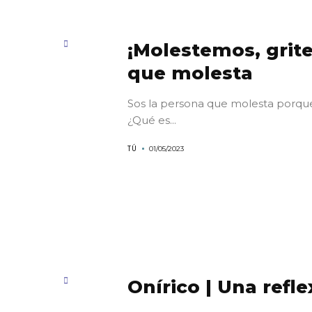
¡Molestemos, grit
que molesta
Sos la persona que molesta porque
¿Qué es...
TÚ
01/05/2023
Onírico | Una refle