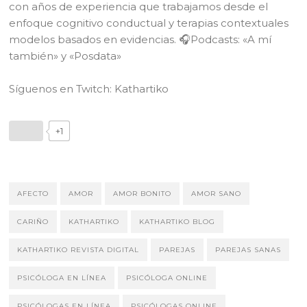
con años de experiencia que trabajamos desde el
enfoque cognitivo conductual y terapias contextuales
modelos basados en evidencias. 🎧Podcasts: «A mí
también» y «Posdata»
Síguenos en Twitch: Kathartiko
+1
AFECTO
AMOR
AMOR BONITO
AMOR SANO
CARIÑO
KATHARTIKO
KATHARTIKO BLOG
KATHARTIKO REVISTA DIGITAL
PAREJAS
PAREJAS SANAS
PSICÓLOGA EN LÍNEA
PSICÓLOGA ONLINE
PSICÓLOGAS EN LÍNEA
PSICÓLOGAS ONLINE