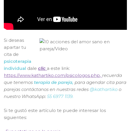
Si deseas
apartar tu
cita de
psicoterapia
individual
dale
clic
a este link:
https://www.kathartiko.com/psicologos.php,
recuerda
que
tenemos
terapia de pareja,
para agendar cita para
parejas contáctanos en nuestras redes
@kathartiko
o
nuestro WhatsApp:
55 6977 1139.
Si te gustó este artículo te puede interesar los
siguientes: