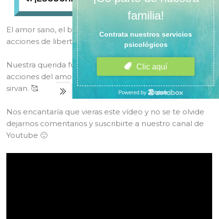
El amor sano, el bonito para nosotres está llena de
acciones de libertad y maduración emocional. ❣
Nuestra querida fundadora
Paloma Palacios
nos da 10
acciones del amor sano en pareja, esperamos que te
sirvan. 🥰
Nos encantaría que vieras este vídeo y no se te olvide
dejarnos comentarios y suscribirte a nuestro canal de
Youtube 🙂