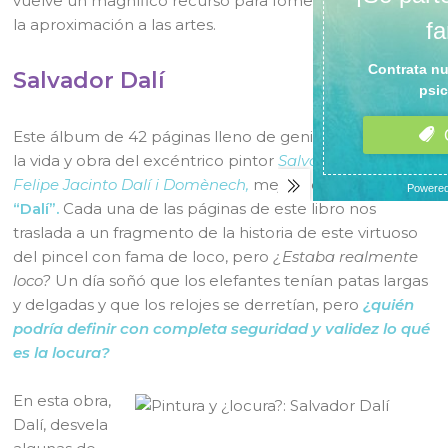
vuelve un magnífico recurso para fomentar la lectura y
la aproximación a las artes.
Salvador Dalí
Este álbum de 42 páginas lleno de genialidad, describe
la vida y obra del excéntrico pintor
Salvador Domingo
Felipe Jacinto Dalí i Domènech,
mejor conocido como
“Dalí”.
Cada una de las páginas de este libro nos
traslada a un fragmento de la historia de este virtuoso
del pincel con fama de loco, pero
¿Estaba realmente
loco?
Un día soñó que los elefantes tenían patas largas
y delgadas y que los relojes se derretían, pero
¿quién
podría definir con completa seguridad y validez lo qué
es la locura?
En esta obra,
Dalí, desvela