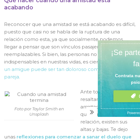
Qué hacer cuando una amistad está
acabando
Reconocer que una amistad se está acabando es difícil,
puesto que casi no se habla de la ruptura de una
relación como esta, ya que socialmente podemos
llegar a pensar que son vínculos pasajeros y
reemplazables. Si bien, las personas no son
indispensables en nuestras vidas, es cierto que
perder a
un amigue puede ser tan doloroso como perder una
pareja.
Ante todo, hay que
resaltar que no existen
amistades perfectas, y
Foto por Taylor Smith en
que como en toda
Unsplash
relación, existen sus
altas y bajas. Te dejo
unas
reflexiones para comenzar a sanar el duelo que