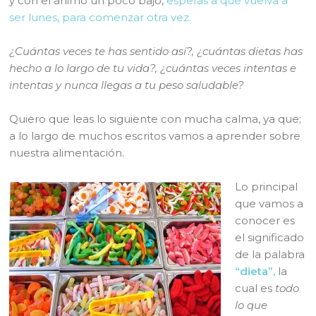
y con el ánimo un poco bajo,
esperas a que vuelva a
ser lunes, para comenzar otra vez.
¿Cuántas veces te has sentido así?, ¿cuántas dietas has
hecho a lo largo de tu vida?, ¿cuántas veces intentas e
intentas y nunca llegas a tu peso saludable?
Quiero que leas lo siguiente con mucha calma, ya que;
a lo largo de muchos escritos vamos a aprender sobre
nuestra alimentación.
Lo principal
que vamos a
conocer es
el significado
de la palabra
“dieta”,
la
cual es
todo
lo que