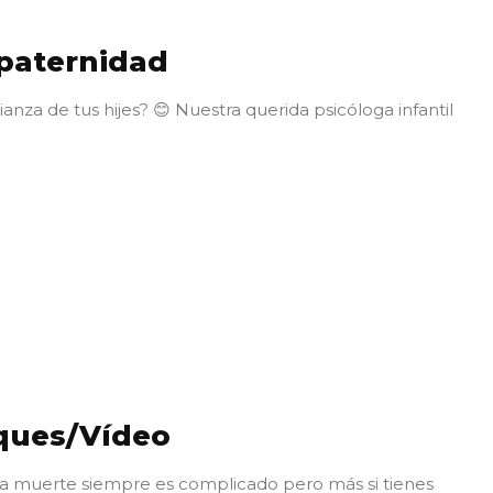
 paternidad
anza de tus hijes? 😊 Nuestra querida psicóloga infantil
eques/Vídeo
e
 la muerte siempre es complicado pero más si tienes