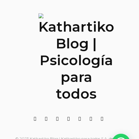
© 2023 Kathartiko Blog | Kathartiko para todos S.A. de C.V. -