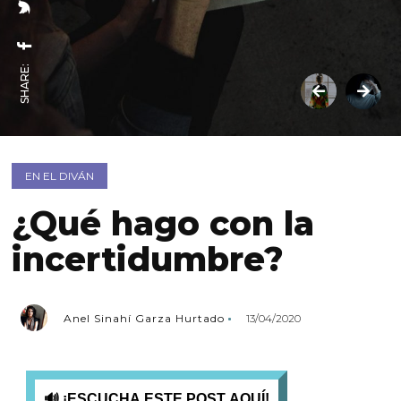
SHARE:
EN EL DIVÁN
¿Qué hago con la
incertidumbre?
Anel Sinahí Garza Hurtado
13/04/2020
🔊 ¡ESCUCHA ESTE POST AQUÍ!