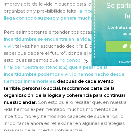
imprevisible de la vida. Y cuando esta lógica de
organización y previsibilidad falta,
la incertidumbre
llega con todo su peso y genera mucha angustia.
Pero es importante entender dos cosas:
1) que la
incertidumbre se encuentra en la vida, es esencial del
vivir,
tal vez han escuchado decir: “si Dios quiere” o “a
saber que depare el futuro”, donde el
vox populi
refleja
esto, pues sabemos que
no conocemos el resultado
final de nuestra existencia;
2) que a pesar de la
incertidumbre podemos vivir, lo hemos hecho desde
tiempos inmemoriales,
después de cada evento
terrible, personal o social, recobramos parte de la
organización, de la lógica y coherencia para continuar
nuestro andar.
Con esto quiero resaltar que, en nuestra
vida hemos experimentado muchos momentos de
incertidumbre y hemos sido capaces de superarlos, lo
importante ahora es reflexionar en algunas estrategias
para salir de la incertidumbre actual.