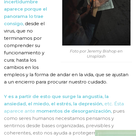
incertidumbre
aparece porque el
panorama lo trae
consigo,
desde el
virus, que no
terminamos por
comprender su
Foto por Jeremy Bishop en
funcionamiento y
Unsplash
cura; hasta los
cambios en los
empleos y la forma de andar en la vida, que se ajustan
a un encierro para procurar nuestro cuidado.
Y es a partir de esto que surge la angustia, la
ansiedad, el miedo, el estrés, la depresión,
etc. Ésta
aparece ante
momentos de desorganización,
pues
como seres humanos necesitamos pensarnos y
sentirnos desde bases organizadas, previsibles y
coherentes, esto nos ayuda a protegernos de la parte