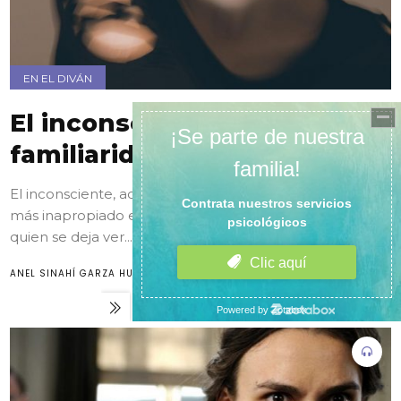
EN EL DIVÁN
El inconsciente y
familiaridad
El inconsciente, aquel que te “traiciona” expresando lo
más inapropiado en el momento menos oportuno;
quien se deja ver...
ANEL SINAHÍ GARZA HURTADO
22/07/2019