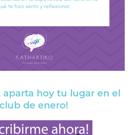
, aparta hoy tu lugar en el
club de enero!