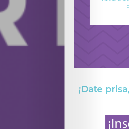
Aparta
tu
cita
Suscríbete
Search
¡Date prisa