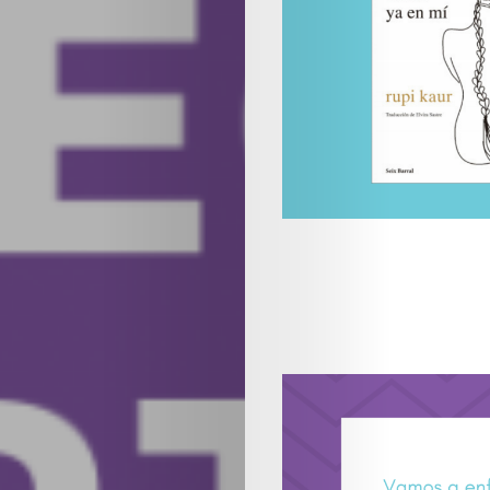
Conoce
Kathartiko
Artículos
Posdata:
Vivir
genuinament