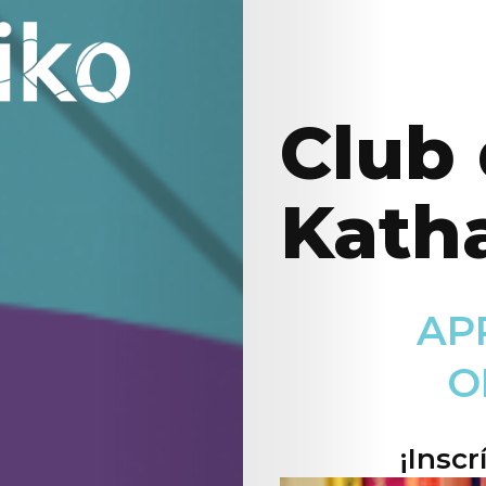
Club 
Kath
AP
O
¡Inscr