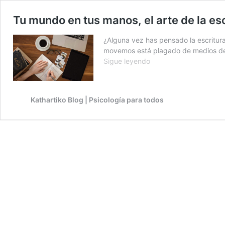
Tu mundo en tus manos, el arte de la es
¿Alguna vez has pensado la escritura
movemos está plagado de medios de c
Tu
Sigue leyendo
mundo
en
tus
Kathartiko Blog | Psicología para todos
manos,
el
arte
de
la
escritura